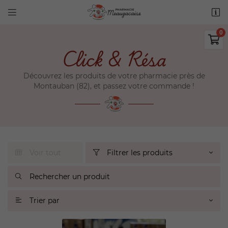


11 route de Montech
82290 Meauzac

05 63 31 63 55
Click & Résa
0,00
€
Vider
Découvrez les produits de votre pharmacie près de
Montauban (82), et passez votre commande !
Voir tout
Filtrer les produits


Adresse email de réception

Il n'y a aucun produit dans votre
panier

Voir notre sélection
Recopier le code ci-contre

Trier par

Rafraîchir le captcha
