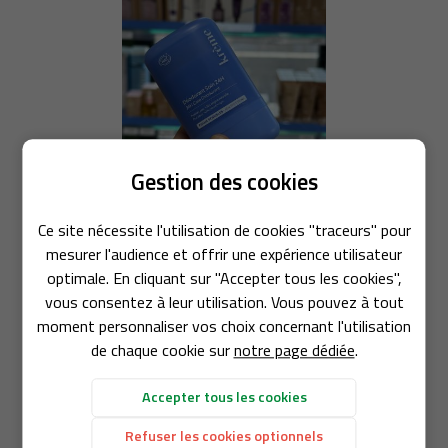
En cochant cette case, vous consentez à recevoir nos propositions
commerciales à l'adresse email indiqué ci-dessus. Vous pouvez vous désinscrire
0,00
€
à tout moment en utilisant
le formulaire de désinscription
.
Valider votre panier
Inscription
Gestion des cookies
Une question
Déodorant Soin 24h rechargeable
Ce site nécessite l'utilisation de cookies "traceurs" pour
12€
ACCUEIL
mesurer l'audience et offrir une expérience utilisateur
05 63 31 63 5
SERVICES
optimale. En cliquant sur "Accepter tous les cookies",
ERNITÉ & BÉBÉ
vous consentez à leur utilisation. Vous pouvez à tout
Page 1 sur 1,
affichage des produits
MÉDICAL, ORTHOPÉDIE &
n°1 à n°1 sur un total de 1
produits
moment personnaliser vos choix concernant l'utilisation
CONTENTION
de chaque cookie sur
notre page dédiée
.
IE & DERMO-COSMÉTIQUE
1
CINE NATURELLE
Rejoignez-nou
Accepter tous les cookies
VÉTÉRINAIRE
Aller à la page :
NSEILS & ACTU’
Refuser les cookies optionnels