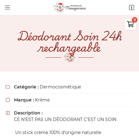


11 route de Montech
82290 Meauzac

05 63 31 63 55
Déodorant Soin 24h
0,00
€
Vider
rechargeable
Catégorie :
Dermocosmétique

Adresse email de réception

Il n'y a aucun produit dans votre
Marque :
Krème

panier
Voir notre sélection
Description :
Recopier le code ci-contre


CE N’EST PAS UN DÉODORANT C’EST UN SOIN
Rafraîchir le captcha

Un stick crème 100% d’origine naturelle