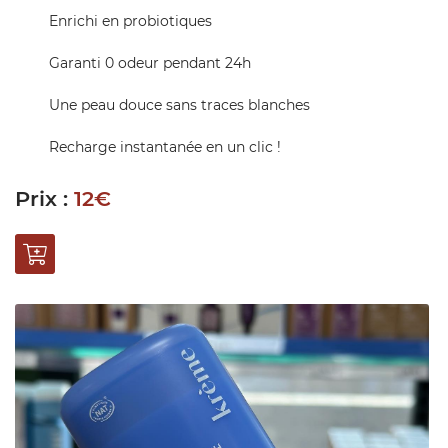
Enrichi en probiotiques
Garanti 0 odeur pendant 24h
En cochant cette case, vous consentez à recevoir nos propositions
Une peau douce sans traces blanches
commerciales à l'adresse email indiqué ci-dessus. Vous pouvez vous désinscrire
0,00
€
à tout moment en utilisant
le formulaire de désinscription
.
Recharge instantanée en un clic !
Valider votre panier
Inscription
Prix :
12€
Une question
ACCUEIL